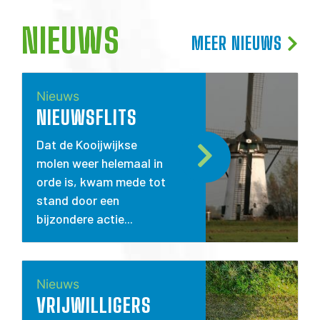
NIEUWS
MEER NIEUWS
Nieuws
NIEUWSFLITS
Dat de Kooijwijkse
molen weer helemaal in
orde is, kwam mede tot
stand door een
bijzondere actie...
Nieuws
VRIJWILLIGERS