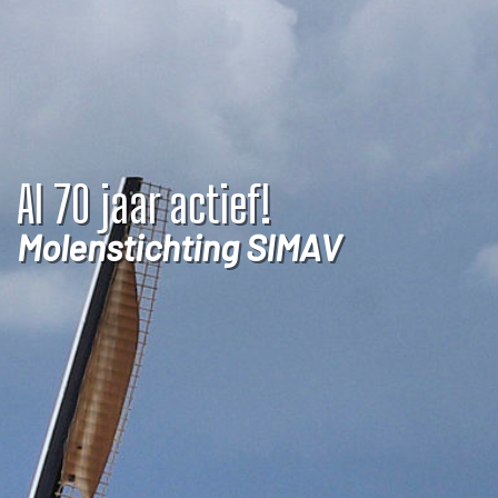
r actief!
Molens i
Vijfheer
chting SIMAV
Molensti