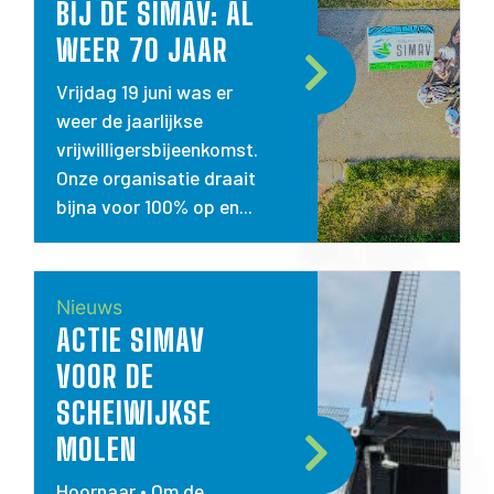
BIJ DE SIMAV: AL
WEER 70 JAAR
Vrijdag 19 juni was er
weer de jaarlijkse
vrijwilligersbijeenkomst.
Onze organisatie draait
bijna voor 100% op en...
Nieuws
ACTIE SIMAV
VOOR DE
SCHEIWIJKSE
MOLEN
Hoornaar • Om de