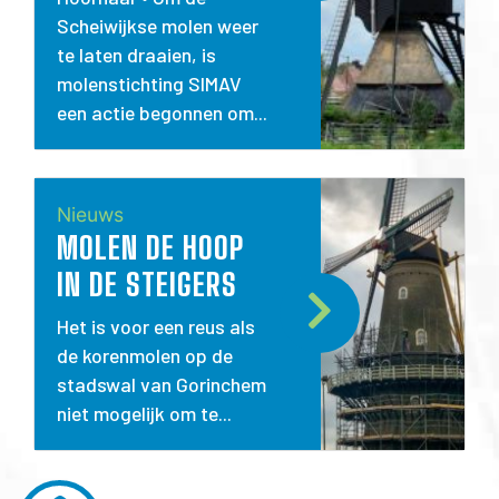
Scheiwijkse molen weer
te laten draaien, is
molenstichting SIMAV
een actie begonnen om...
Nieuws
MOLEN DE HOOP
IN DE STEIGERS
Het is voor een reus als
de korenmolen op de
stadswal van Gorinchem
niet mogelijk om te...