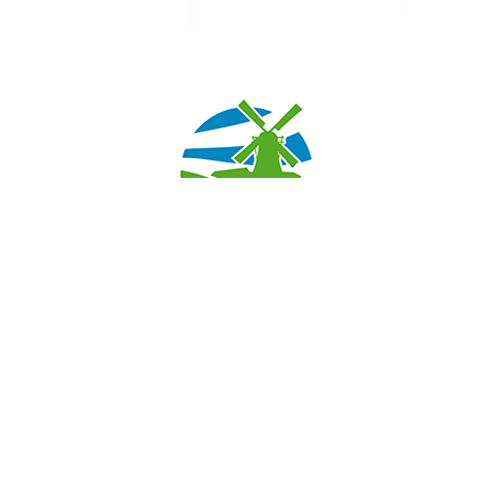
Stichting tot Instandhouding van Molens in de
Alblasserwaard en de Vijfheerenlanden
Nieuwe Veer 42
2959AK Streefkerk