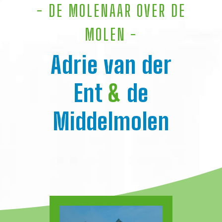
- DE MOLENAAR OVER DE
MOLEN -
Adrie van der
Jus
Ent
&
de
Jan v
Middelmolen