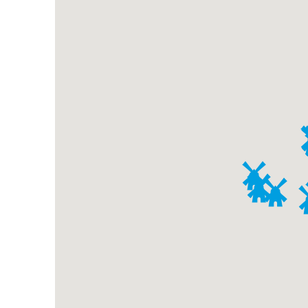
KLEINE MO
Wipmolen
Beneden Tiendweg 7
2959 LA Streefkerk
MEER INFORM