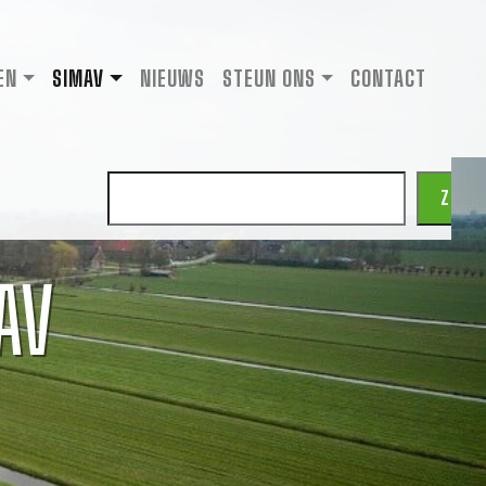
EN
SIMAV
NIEUWS
STEUN ONS
CONTACT
Zoeken
ZOEK
AV