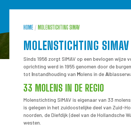
HOME
/
MOLENSTICHTING SIMAV
MOLENSTICHTING SIMAV
Sinds 1956 zorgt SIMAV op een bevlogen wijze vo
oprichting werd in 1955 genomen door de burgem
tot
I
nstandhouding van
M
olens in de
A
lblasserw
33 MOLENS IN DE REGIO
Molenstichting SIMAV is eigenaar van 33 molens
is gelegen in het zuidoostelijke deel van Zuid-H
noorden, de Diefdijk (deel van de Hollandsche Wat
westen.