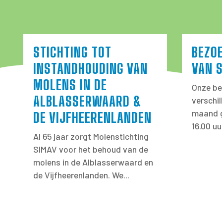
STICHTING TOT
BEZO
INSTANDHOUDING VAN
VAN 
MOLENS IN DE
Onze be
ALBLASSERWAARD &
verschi
maand g
DE VIJFHEERENLANDEN
16.00 uu
Al 65 jaar zorgt Molenstichting
SIMAV voor het behoud van de
molens in de Alblasserwaard en
de Vijfheerenlanden. We...