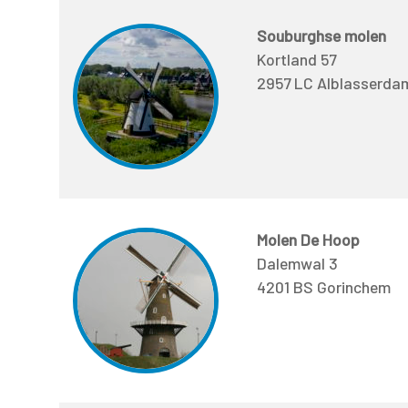
Souburghse molen
Kortland 57
2957 LC Alblasserda
Molen De Hoop
Dalemwal 3
4201 BS Gorinchem