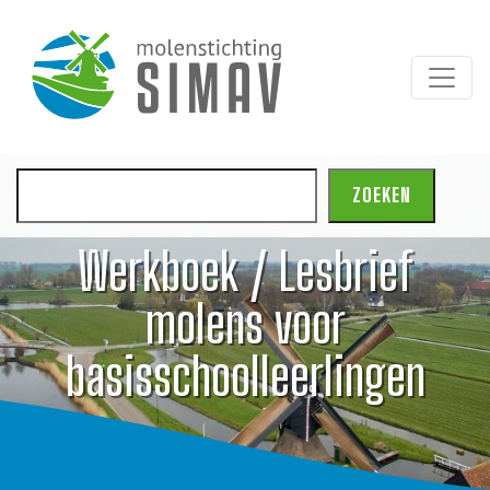
Zoeken
ZOEKEN
Werkboek / Lesbrief
molens voor
basisschoolleerlingen