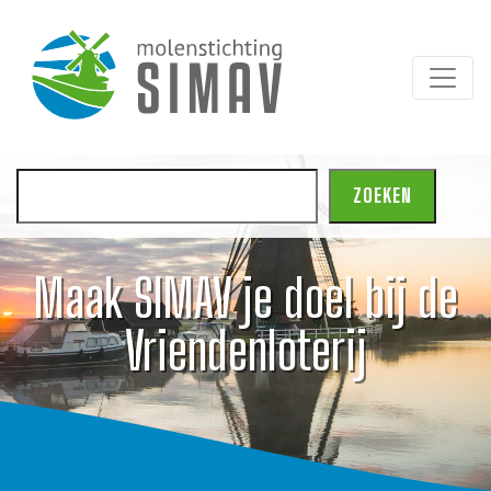
Zoeken
ZOEKEN
Maak SIMAV je doel bij de
Vriendenloterij