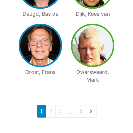
Deugd, Bas de
Dijk, Kees van
Drost, Frans
Dwarswaard,
Mark
BERICHTEN NAVIGATIE
1
2
3
…
5