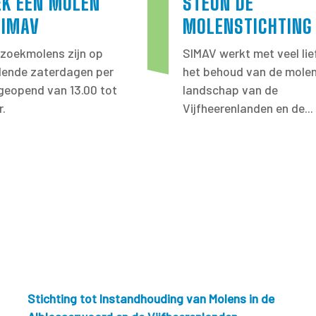
EK EEN MOLEN
STEUN DE
SIMAV
MOLENSTICHTING
zoekmolens zijn op
SIMAV werkt met veel lie
llende zaterdagen per
het behoud van de molen
eopend van 13.00 tot
landschap van de
r.
Vijfheerenlanden en de...
Stichting tot Instandhouding van Molens in de