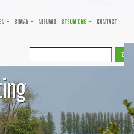
EN
SIMAV
NIEUWS
STEUN ONS
CONTACT
Zoeken
ZOEK
ting