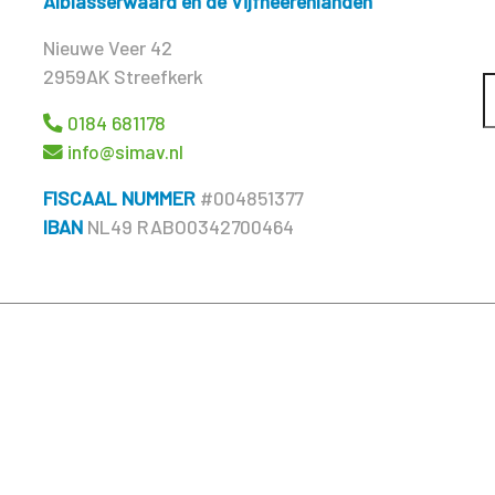
Alblasserwaard en de Vijfheerenlanden
Nieuwe Veer 42
2959AK Streefkerk
0184 681178
info@simav.nl
FISCAAL NUMMER
#004851377
IBAN
NL49 RABO0342700464