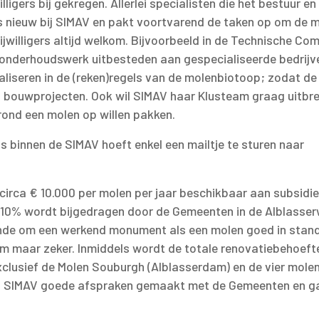
ligers bij gekregen. Allerlei specialisten die het bestuur en
s nieuw bij SIMAV en pakt voortvarend de taken op om de 
ijwilligers altijd welkom. Bijvoorbeeld in de Technische Co
onderhoudswerk uitbesteden aan gespecialiseerde bedrijven
aliseren in de (reken)regels van de molenbiotoop; zodat de
bouwprojecten. Ook wil SIMAV haar Klusteam graag uitbr
ond een molen op willen pakken.
s binnen de SIMAV hoeft enkel een mailtje te sturen naar
irca € 10.000 per molen per jaar beschikbaar aan subsidie
s 10% wordt bijgedragen door de Gemeenten in de Alblasse
ende om een werkend monument als een molen goed in stand
m maar zeker. Inmiddels wordt de totale renovatiebehoefte
xclusief de Molen Souburgh (Alblasserdam) en de vier molen
 aan SIMAV goede afspraken gemaakt met de Gemeenten en g