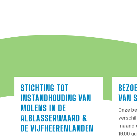
STICHTING TOT
BEZO
INSTANDHOUDING VAN
VAN 
MOLENS IN DE
Onze be
ALBLASSERWAARD &
verschi
maand g
DE VIJFHEERENLANDEN
16.00 uu