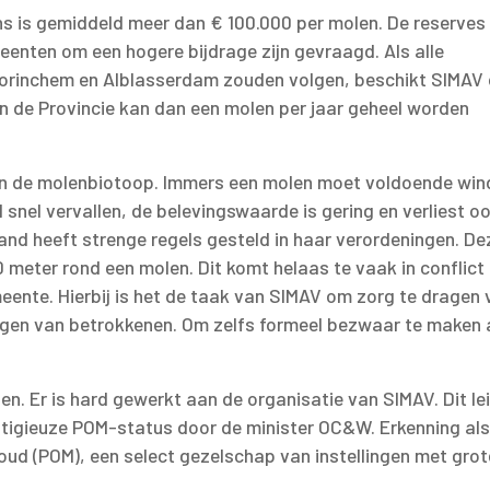
ns is gemiddeld meer dan € 100.000 per molen. De reserves
enten om een hogere bijdrage zijn gevraagd. Als alle
Gorinchem en Alblasserdam zouden volgen, beschikt SIMAV 
n de Provincie kan dan een molen per jaar geheel worden
an de molenbiotoop. Immers een molen moet voldoende win
snel vervallen, de belevingswaarde is gering en verliest oo
land heeft strenge regels gesteld in haar verordeningen. De
meter rond een molen. Dit komt helaas te vaak in conflict
meente. Hierbij is het de taak van SIMAV om zorg te dragen 
ngen van betrokkenen. Om zelfs formeel bezwaar te maken 
den. Er is hard gewerkt aan de organisatie van SIMAV. Dit le
estigieuze POM-status door de minister OC&W. Erkenning als
d (POM), een select gezelschap van instellingen met grot