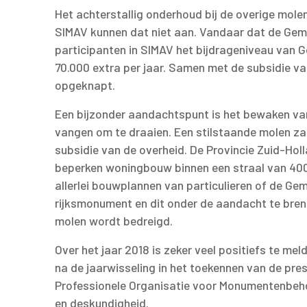
Het achterstallig onderhoud bij de overige mole
SIMAV kunnen dat niet aan. Vandaar dat de Geme
participanten in SIMAV het bijdrageniveau van 
70.000 extra per jaar. Samen met de subsidie va
opgeknapt.
Een bijzonder aandachtspunt is het bewaken v
vangen om te draaien. Een stilstaande molen zal 
subsidie van de overheid. De Provincie Zuid-Hol
beperken woningbouw binnen een straal van 400 
allerlei bouwplannen van particulieren of de Ge
rijksmonument en dit onder de aandacht te bre
molen wordt bedreigd.
Over het jaar 2018 is zeker veel positiefs te mel
na de jaarwisseling in het toekennen van de pr
Professionele Organisatie voor Monumentenbehou
en deskundigheid.