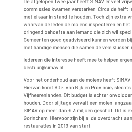
De afgelopen twee jaar heeft SIMAV er veel vrijwil
commissies kwamen versterken. Circa de helft i
met elkaar in stand te houden. Toch zijn extra vr
waarvan de leden de molens inspecteren en het 
dringend behoefte aan iemand die zich wil speci
Gemeenten goed geadviseerd kunnen worden bij 
met handige mensen die samen de vele klussen r
Iedereen die interesse heeft mee te helpen ergen
bestuur@simav.nl.
Voor het onderhoud aan de molens heeft SIMAV c
Hiervan komt 90% van Rijk en Provincie, slecht
Vijfheerenlanden. Dit budget is echter onvoldo
houden. Door slijtage vervalt een molen langzaa
SIMAV op meer dan € 3 miljoen geschat. Dit is e
Gorinchem. Hiervoor zijn bij al de overdracht
restauraties in 2019 van start.