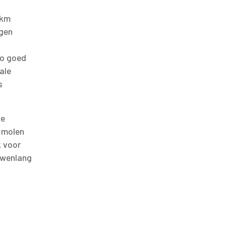
 km
ngen
io goed
ale
s
de
r molen
k voor
uwenlang