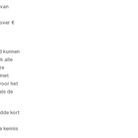
 van
over €
d kunnen
k alle
ze
 met
voor het
als de
idde kort
e kennis