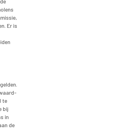
 de
molens
mmissie,
. Er is
eiden
gelden.
rwaard-
 te
 bij
s in
aan de