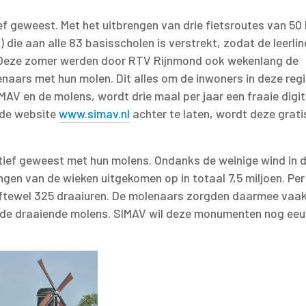
ef geweest. Met het uitbrengen van drie fietsroutes van 50
 die aan alle 83 basisscholen is verstrekt, zodat de leerli
. Deze zomer werden door RTV Rijnmond ook wekenlang de
enaars met hun molen. Dit alles om de inwoners in deze reg
MAV en de molens, wordt drie maal per jaar een fraaie digit
 de website
www.simav.nl
achter te laten, wordt deze grati
ctief geweest met hun molens. Ondanks de weinige wind in 
gen van de wieken uitgekomen op in totaal 7,5 miljoen. Pe
ftewel 325 draaiuren. De molenaars zorgden daarmee vaa
oude draaiende molens. SIMAV wil deze monumenten nog ee