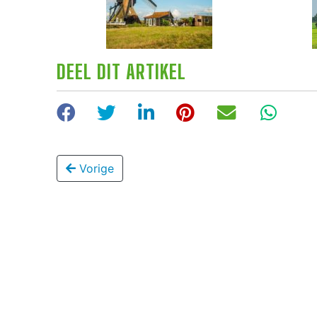
DEEL DIT ARTIKEL
Facebook
Twitter
LinkedIn
Pinterest
E-mail
Wha
Vorige