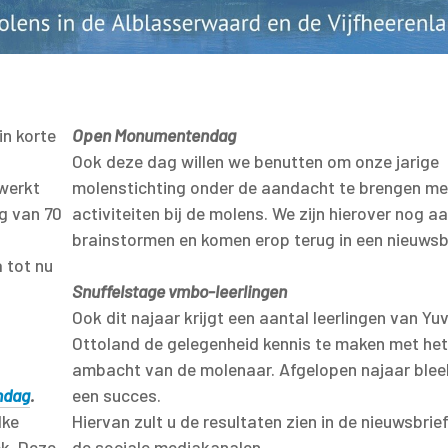
in korte
Open Monumentendag
Ook deze dag willen we benutten om onze jarige
werkt
molenstichting onder de aandacht te brengen me
ng van 70
activiteiten bij de molens. We zijn hierover nog a
brainstormen en komen erop terug in een nieuwsbr
 tot nu
Snuffelstage vmbo-leerlingen
Ook dit najaar krijgt een aantal leerlingen van Yuv
Ottoland de gelegenheid kennis te maken met he
ambacht van de molenaar. Afgelopen najaar blee
ndag
.
een succes.
lke
Hiervan zult u de resultaten zien in de nieuwsbrie
k. Deze
de sociale mediakanalen.