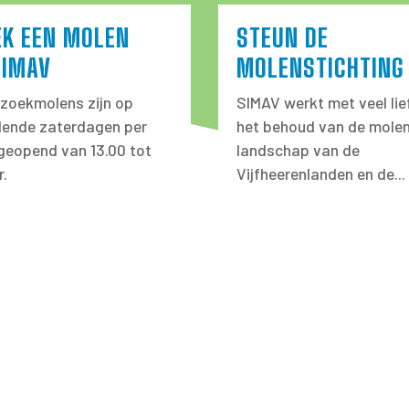
EK EEN MOLEN
STEUN DE
SIMAV
MOLENSTICHTING
zoekmolens zijn op
SIMAV werkt met veel lie
llende zaterdagen per
het behoud van de molen
eopend van 13.00 tot
landschap van de
r.
Vijfheerenlanden en de...