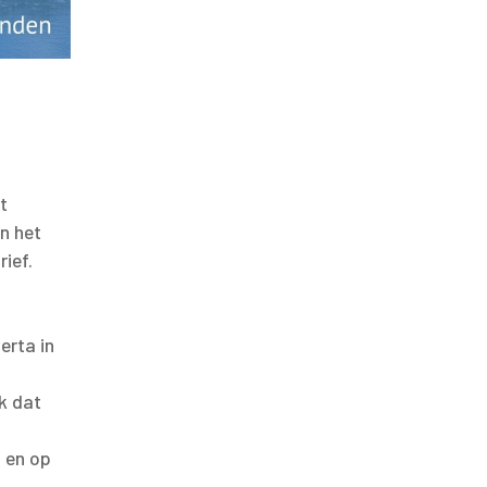
t
an het
ief.
erta in
t
k dat
f en op