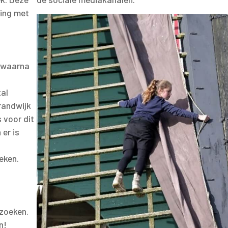
ing met
, waarna
tal
randwijk
 voor dit
 er is
eken.
zoeken.
n!