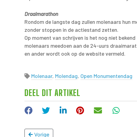
Draaimarathon
Rondom de langste dag zullen molenaars hun m
zonder stoppen in de actiestand zetten.
Op moment van schrijven is het nog niet bekend 
molenaars meedoen aan de 24-uurs draaimarat
en ander wordt ook op de website vermeld.
Molenaar
,
Molendag
,
Open Monumentendag
DEEL DIT ARTIKEL
Facebook
Twitter
LinkedIn
Pinterest
E-mail
Wha
Vorige