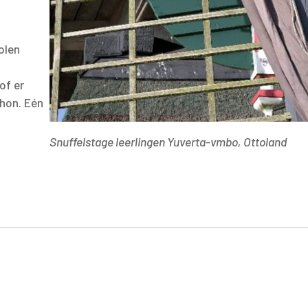
olen
of er
hon. Eén
Snuffelstage leerlingen Yuverta-vmbo, Ottoland
tsApp