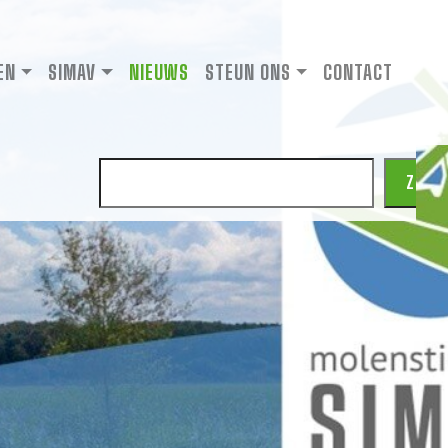
EN
SIMAV
NIEUWS
STEUN ONS
CONTACT
Zoeken
ZOEK