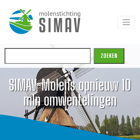
Zoeken
ZOEKEN
SIMAV-Molens opnieuw 10
mln omwentelingen