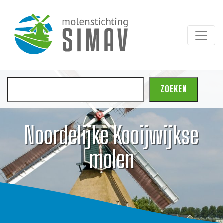
Zoeken
ZOEKEN
Noordelijke Kooijwijkse
molen