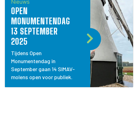
Nieuws
OPEN
MONUMENTENDAG
13 SEPTEMBER
2025
Tijdens Open
Monumentendag in
September gaan 14 SIMAV-
molens open voor publiek.