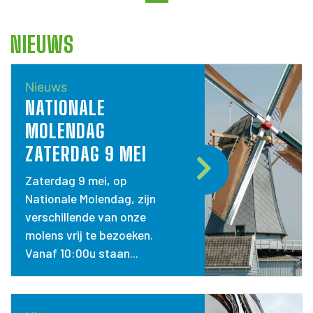
NIEUWS
Nieuws
NATIONALE
MOLENDAG
ZATERDAG 9 MEI
Zaterdag 9 mei, op
Nationale Molendag, zijn
verschillende van onze
molens vrij te bezoeken.
Vanaf 10:00u staan...