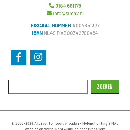
0184 681178
info@simav.nl
FISCAAL NUMMER
#004851377
IBAN
NL49 RABO0342700464
ZOEKEN
© 2000-2026 Alle rechten voorbehouden - Molenstichting SIMAV
Website ontwerp & ontwikkeling door
ProdaCom