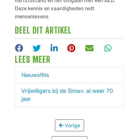
hartstilstand en het omgaan met een AED.
Deze kennis en vaardigheden redt
mensenlevens.
DEEL DIT ARTIKEL
Facebook
Twitter
LinkedIn
Pinterest
E-mail
WhatsA
LEES MEER
Nieuwsflits
Vrijwilligers bij de Simav: al weer 70
jaar
Vorige