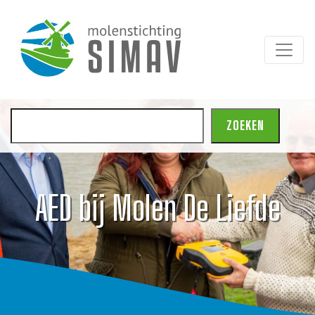
Zoeken
ZOEKEN
AED bij Molen De Liefde