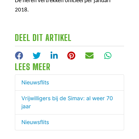
De heren vertrekken officieel per januari
2018.
DEEL DIT ARTIKEL
Facebook
Twitter
LinkedIn
Pinterest
E-mail
WhatsA
LEES MEER
Nieuwsflits
Vrijwilligers bij de Simav: al weer 70
jaar
Nieuwsflits