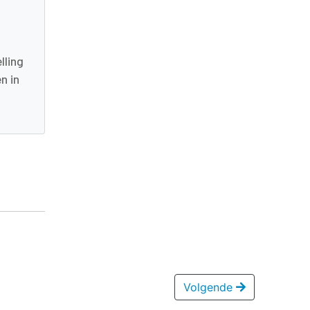
lling
n in
Volgende