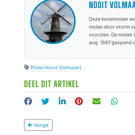
NOOIT VOLMA
Deze korenmolen wer
molen door storm ve
voorzien. De molen 
aug. 1997 geopend do
Molen Nooit Volmaakt
DEEL DIT ARTIKEL
Facebook
Twitter
LinkedIn
Pinterest
E-mail
Wha
Vorige