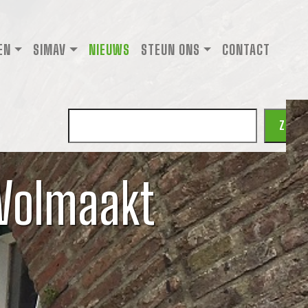
EN
SIMAV
NIEUWS
STEUN ONS
CONTACT
Zoeken
ZOEK
 Volmaakt