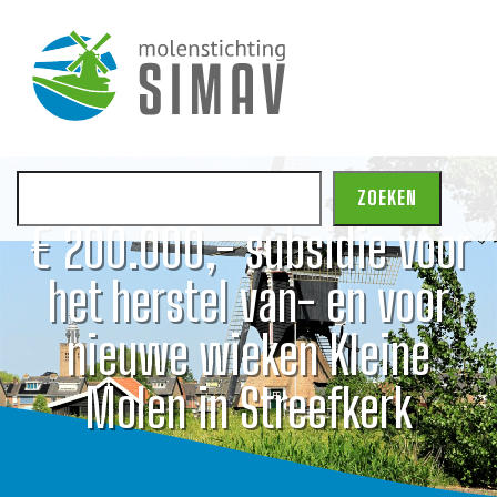
Zoeken
ZOEKEN
€ 200.000,- subsidie voor
het herstel van- en voor
nieuwe wieken Kleine
Molen in Streefkerk