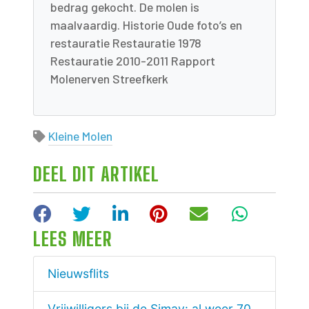
bedrag gekocht. De molen is
maalvaardig. Historie Oude foto’s en
restauratie Restauratie 1978
Restauratie 2010-2011 Rapport
Molenerven Streefkerk
Kleine Molen
DEEL DIT ARTIKEL
Facebook
Twitter
LinkedIn
Pinterest
E-mail
WhatsA
LEES MEER
Nieuwsflits
Vrijwilligers bij de Simav: al weer 70