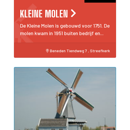
KLEINE MOLEN
De Kleine Molen is gebouwd voor 1751. De
molen kwam in 1951 buiten bedrijf en...
Beneden Tiendweg 7 , Streefkerk