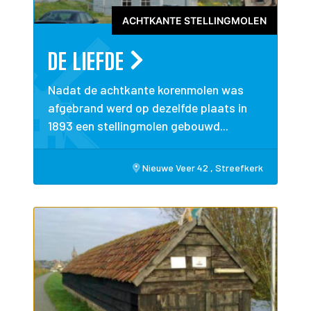
ACHTKANTE STELLINGMOLEN
DE LIEFDE
Nadat de achtkante korenmolen was
afgebrand werd op dezelfde plaats in
1893 een stellingmolen gebouwd...
Nieuwe Veer 42 , Streefkerk