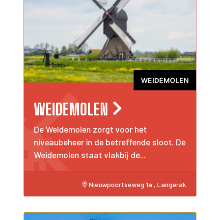
WEIDEMOLEN
WEIDEMOLEN
De Weidemolen zorgt voor het
niveaubeheer in de betreffende sloot. De
Weidemolen staat vlakbij de...
Nieuwpoortseweg 1a , Langerak