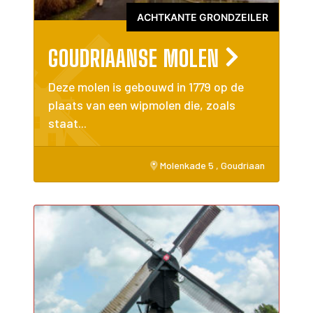
ACHTKANTE GRONDZEILER
GOUDRIAANSE MOLEN
Deze molen is gebouwd in 1779 op de
plaats van een wipmolen die, zoals
staat...
Molenkade 5 , Goudriaan