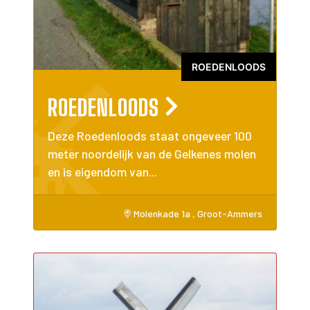
ROEDENLOODS
ROEDENLOODS
Deze Roedenloods staat ongeveer 100
meter noordelijk van de Gelkenes molen
en is eigendom van...
Molenkade 1a , Groot-Ammers