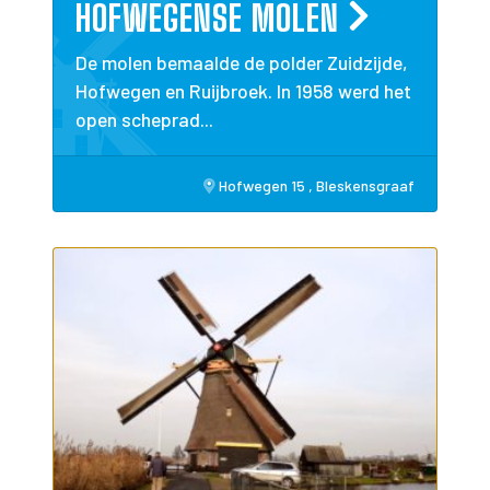
HOFWEGENSE MOLEN
De molen bemaalde de polder Zuidzijde,
Hofwegen en Ruijbroek. In 1958 werd het
open scheprad...
Hofwegen 15 , Bleskensgraaf