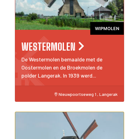
WIPMOLEN
WESTERMOLEN
De Westermolen bemaalde met de
Oostermolen en de Broekmolen de
polder Langerak. In 1939 werd...
Nieuwpoortseweg 1 , Langerak