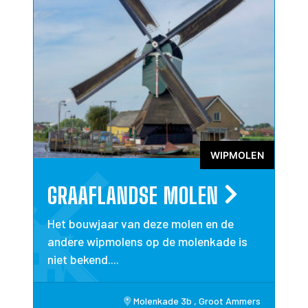
WIPMOLEN
GRAAFLANDSE MOLEN
Het bouwjaar van deze molen en de
andere wipmolens op de molenkade is
niet bekend....
Molenkade 3b , Groot Ammers