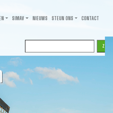
EN
SIMAV
NIEUWS
STEUN ONS
CONTACT
Zoeken
ZOEK
n