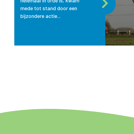
helemaal in orde is, kwam
mede tot stand door een
bijzondere actie...