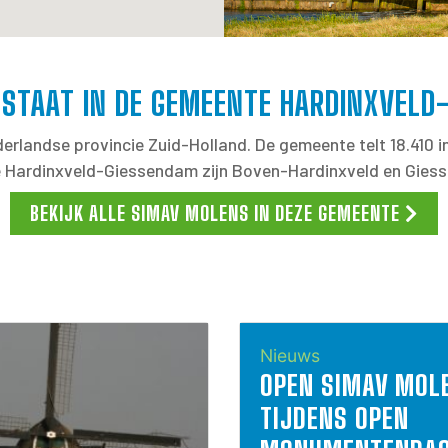
 STAAT IN DE GEMEENTE HARDINXVELD
rlandse provincie Zuid-Holland. De gemeente telt 18.410 i
 Hardinxveld-Giessendam zijn Boven-Hardinxveld en Gies
BEKIJK ALLE SIMAV MOLENS IN DEZE GEMEENTE
Nieuws
OPEN SIMAV MOL
TIJDENS OPEN