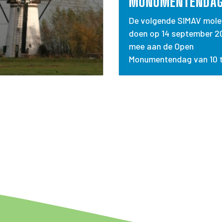
MONUMENTENDA
De volgende SIMAV mole
doen op 14 september 2
mee aan de Open
Monumentendag van 10 to