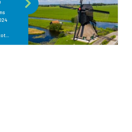
G
ns
024
t...