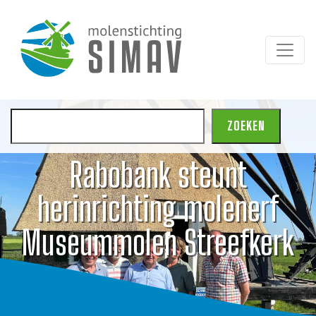
Zoeken
ZOEKEN
Rabobank steunt
herinrichting molenerf
Museummolen Streefkerk