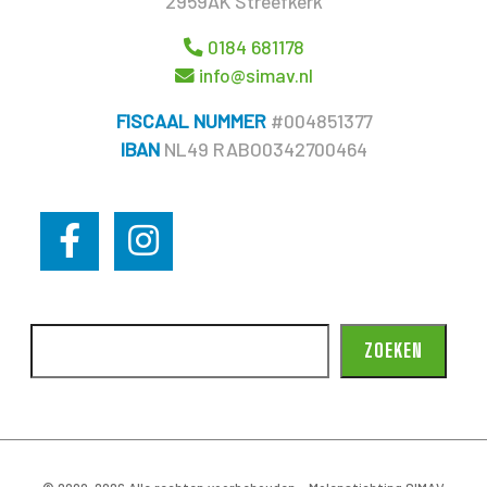
2959AK Streefkerk
0184 681178
info@simav.nl
FISCAAL NUMMER
#004851377
IBAN
NL49 RABO0342700464
ZOEKEN