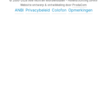
© 2000-2026 Alle rechten voorbehouden - Molenstichting SIMAV
Website ontwerp & ontwikkeling door
ProdaCom
ANBI
Privacybeleid
Colofon
Opmerkingen