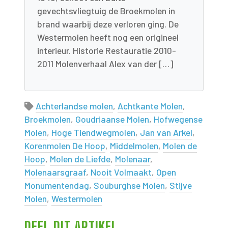
gevechtsvliegtuig de Broekmolen in
brand waarbij deze verloren ging. De
Westermolen heeft nog een origineel
interieur. Historie Restauratie 2010-
2011 Molenverhaal Alex van der […]
Achterlandse molen
,
Achtkante Molen
,
Broekmolen
,
Goudriaanse Molen
,
Hofwegense
Molen
,
Hoge Tiendwegmolen
,
Jan van Arkel
,
Korenmolen De Hoop
,
Middelmolen
,
Molen de
Hoop
,
Molen de Liefde
,
Molenaar
,
Molenaarsgraaf
,
Nooit Volmaakt
,
Open
Monumentendag
,
Souburghse Molen
,
Stijve
Molen
,
Westermolen
DEEL DIT ARTIKEL