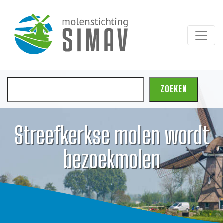
Zoeken
ZOEKEN
Streefkerkse molen wordt
bezoekmolen