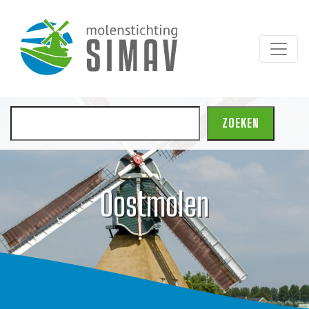
Zoeken
ZOEKEN
Oostmolen