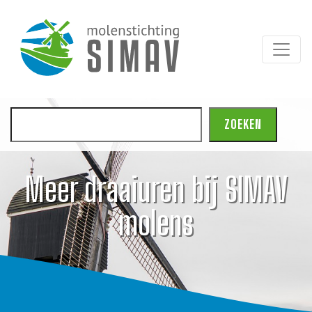
Zoeken
ZOEKEN
Meer draaiuren bij SIMAV
molens