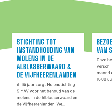
STICHTING TOT
BEZO
INSTANDHOUDING VAN
VAN 
MOLENS IN DE
Onze be
ALBLASSERWAARD &
verschi
maand g
DE VIJFHEERENLANDEN
16.00 uu
Al 65 jaar zorgt Molenstichting
SIMAV voor het behoud van de
molens in de Alblasserwaard en
de Vijfheerenlanden. We...