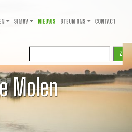
EN
SIMAV
NIEUWS
STEUN ONS
CONTACT
Zoeken
ZOEK
he Molen