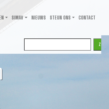
EN
SIMAV
NIEUWS
STEUN ONS
CONTACT
Zoeken
ZOEK
n