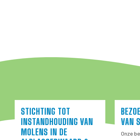
STICHTING TOT
BEZO
INSTANDHOUDING VAN
VAN 
MOLENS IN DE
Onze be