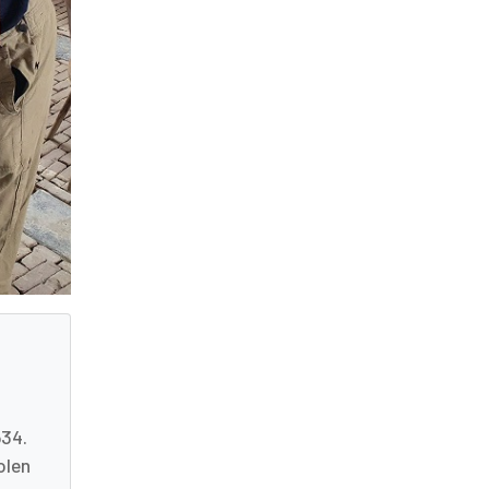
634.
olen