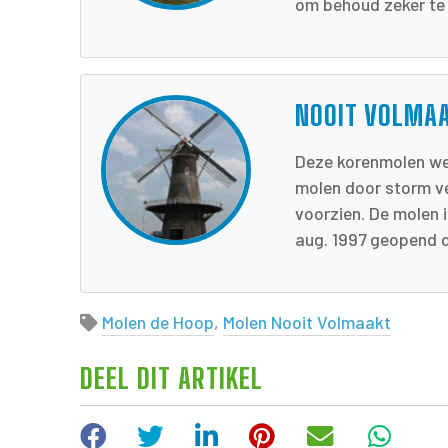
om behoud zeker te 
NOOIT VOLMA
Deze korenmolen wer
molen door storm ve
voorzien. De molen 
aug. 1997 geopend do
Molen de Hoop
,
Molen Nooit Volmaakt
DEEL DIT ARTIKEL
Facebook
Twitter
LinkedIn
Pinterest
E-mail
Wha