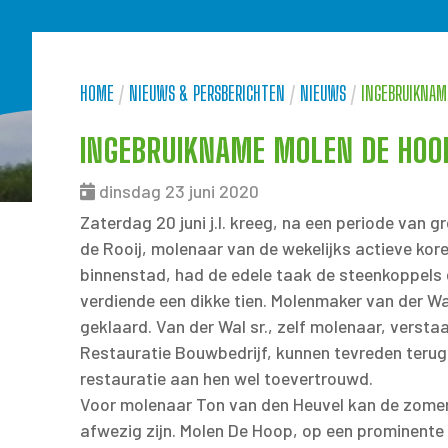
HOME
/
NIEUWS & PERSBERICHTEN
/
NIEUWS
/
INGEBRUIKNAM
INGEBRUIKNAME MOLEN DE HOO
dinsdag 23 juni 2020
Zaterdag 20 juni j.l. kreeg, na een periode van 
de Rooij, molenaar van de wekelijks actieve k
binnenstad, had de edele taak de steenkoppels e
verdiende een dikke tien. Molenmaker van der Wa
geklaard. Van der Wal sr., zelf molenaar, verst
Restauratie Bouwbedrijf, kunnen tevreden teru
restauratie aan hen wel toevertrouwd.
Voor molenaar Ton van den Heuvel kan de zomer n
afwezig zijn. Molen De Hoop, op een prominente 