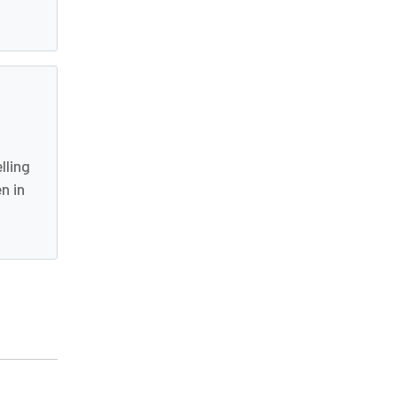
lling
n in