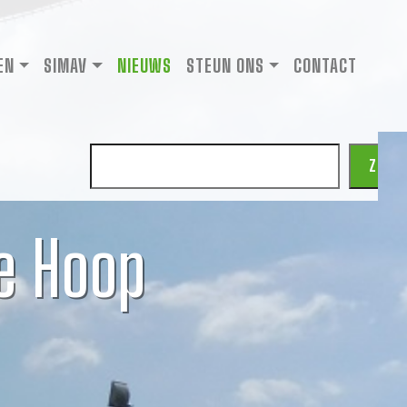
EN
SIMAV
NIEUWS
STEUN ONS
CONTACT
Zoeken
ZOEK
e Hoop