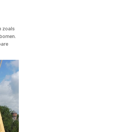
n zoals
 bomen.
bare