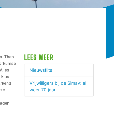
LEES MEER
en. Theo
Gorkumse
Alles
Nieuwsflits
 klus
Erkend
Vrijwilligers bij de Simav: al
eze
weer 70 jaar
dagen