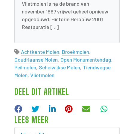
Vlietmolen is na de brand van
november 1997 vrijwel geheel opnieuw
opgebouwd. Historie Herbouw 2001
Restauratie […]
Achtkante Molen
,
Broekmolen
,
Goudriaanse Molen
,
Open Monumentendag
,
Peilmolen
,
Scheiwijkse Molen
,
Tiendwegse
Molen
,
Vlietmolen
DEEL DIT ARTIKEL
Facebook
Twitter
LinkedIn
Pinterest
E-mail
WhatsA
LEES MEER