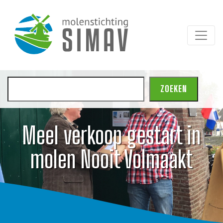
Zoeken
ZOEKEN
Meel verkoop gestart in
molen Nooit Volmaakt