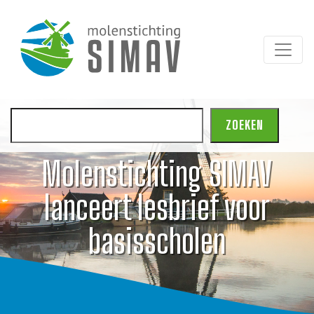
Zoeken
ZOEKEN
Molenstichting SIMAV
lanceert lesbrief voor
basisscholen