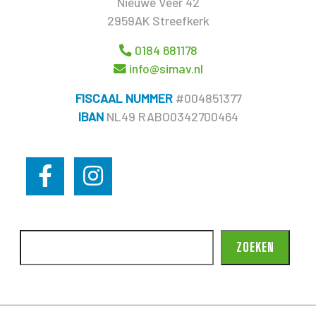
Nieuwe Veer 42
2959AK Streefkerk
0184 681178
info@simav.nl
FISCAAL NUMMER
#004851377
IBAN
NL49 RABO0342700464
ZOEKEN