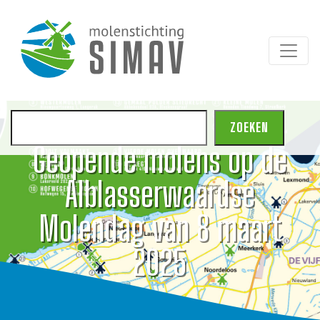
Zoeken
ZOEKEN
Geopende molens op de
Alblasserwaardse
Molendag van 8 maart
2025