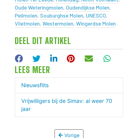
Oude Weteringmolen
,
Oudendijkse Molen
,
Peilmolen
,
Souburghse Molen
,
UNESCO
,
Vlietmolen
,
Westermolen
,
Wingerdse Molen
DEEL DIT ARTIKEL
Facebook
Twitter
LinkedIn
Pinterest
E-mail
WhatsA
LEES MEER
Nieuwsflits
Vrijwilligers bij de Simav: al weer 70
jaar
Vorige