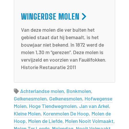
WINGERDSE MOLEN
Van deze molen die ver buiten het
gebied staat dat hij bemaalt, is het
bouwjaar niet bekend. In 1872 werd de
molen 1,30 m “gerezen”. Deze molen is
vervijzeld en voorzien van Fauëlfokken.
Historie Restauratie 2011
Achterlandse molen
,
Bonkmolen
,
Gelkenesmolen
,
Gelkenesmolen
,
Hofwegense
Molen
,
Hoge Tiendwegmolen
,
Jan van Arkel
,
Kleine Molen
,
Korenmolen De Hoop
,
Molen de
Hoop
,
Molen de Liefde
,
Molen Nooit Volmaakt
,
Molen Ter Leede
,
Molendag
,
Nooit Volmaakt
,