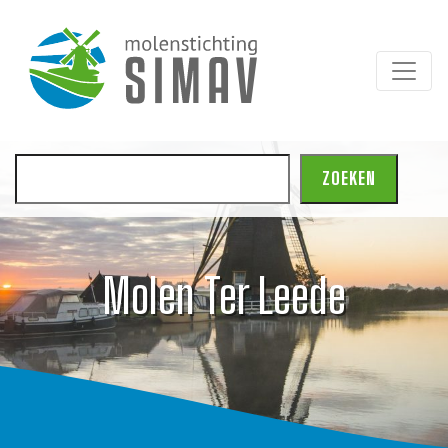
Zoeken
ZOEKEN
Molen Ter Leede