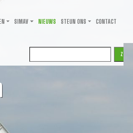
EN
SIMAV
NIEUWS
STEUN ONS
CONTACT
Zoeken
ZOEK
n