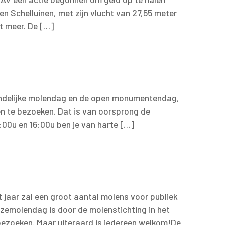
 Schelluinen, met zijn vlucht van 27,55 meter
t meer. De […]
landelijke molendag en de open monumentendag,
n te bezoeken. Dat is van oorsprong de
:00u en 16:00u ben je van harte […]
aar zal een groot aantal molens voor publiek
zemolendag is door de molenstichting in het
ezoeken. Maar uiteraard is iedereen welkom!De