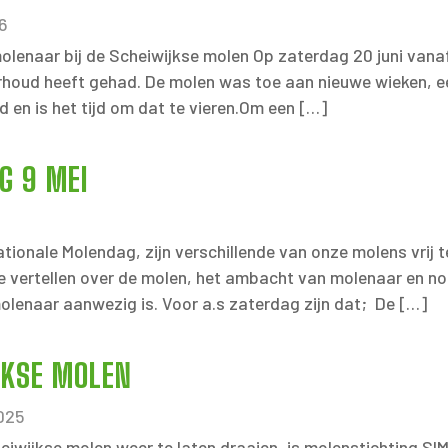
6
olenaar bij de Scheiwijkse molen Op zaterdag 20 juni vanaf 
houd heeft gehad. De molen was toe aan nieuwe wieken, een
d en is het tijd om dat te vieren.Om een […]
G 9 MEI
tionale Molendag, zijn verschillende van onze molens vrij
te vertellen over de molen, het ambacht van molenaar en n
olenaar aanwezig is. Voor a.s zaterdag zijn dat; De […]
JKSE MOLEN
2025
iwijkse molen weer te laten draaien, is molenstichting SI