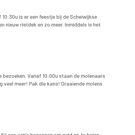
10:30u is er een feestje bij de Scheiwijkse
 nieuw rietdek en zo meer. Inmiddels is het
 te bezoeken. Vanaf 10:00u staan de molenaars
og veel meer! Pak die kans! Draaiende molens
MAV een actie begonnen om geld op te halen