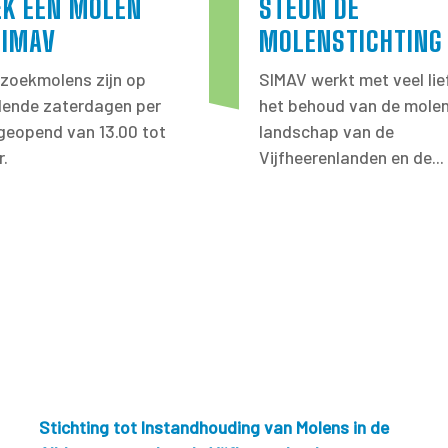
EK EEN MOLEN
STEUN DE
SIMAV
MOLENSTICHTING
zoekmolens zijn op
SIMAV werkt met veel lie
llende zaterdagen per
het behoud van de molen
eopend van 13.00 tot
landschap van de
r.
Vijfheerenlanden en de...
Stichting tot Instandhouding van Molens in de