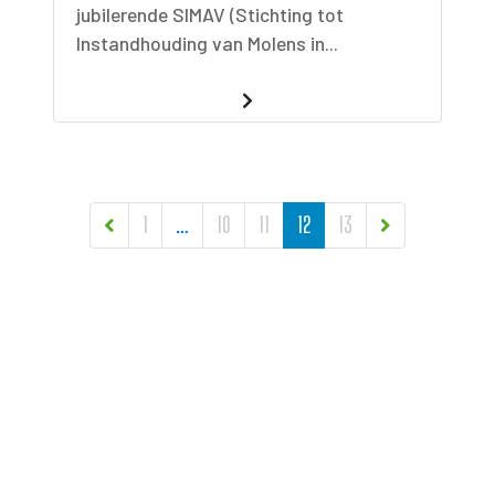
jubilerende SIMAV (Stichting tot
Instandhouding van Molens in...
BERICHTEN NAVIGATIE
1
…
10
11
12
13